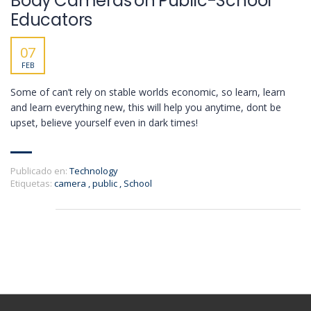
Body Cameras on Public-School
Educators
07
FEB
Some of can’t rely on stable worlds economic, so learn, learn
and learn everything new, this will help you anytime, dont be
upset, believe yourself even in dark times!
Publicado en:
Technology
Etiquetas:
camera
,
public
,
School